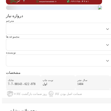
دروازه نیاز
مترجم
مجموعه ها
نویسنده
مشخصات
سال نشر
نوبت چاپ
شابک
1404
اول
7- 7- 88143 - 622 -978
ضمانت اصل بودن کالا
۷ روز ضمانت بازگشت کالا
محصولات مشابه