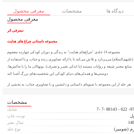
دیدگاه ها
مشخصات
معرفی محصول
معرفی محصول
معرفی اثر:
مجموعه داستانی چراغ های هدایت
مجموعه 14 جلدی "چراغ‌های هدایت" به زندگی و دوران کودکی چهارده معصوم
(علیهم‌السلام) می‌پردازد و تلاش می‌کند تا با ارائه تصاویری زنده و جذاب و با استفاده از
منابع معتبر شیعه و روایات مستند (با اندکی تغییر و تصرف)، نونهالان ما را با چالش‌ها،
دوستی‌ها و همدلی‌های دنیای کودکی این شخصیت‌های بزرگ آشنا کند.
هر جلد از این مجموعه با شیوه‌ای داستانی و دلنشین و با تصاویری جذاب، به بخشی از
دوران کودکی یکی از معصومین (علیهم‌السلام) می‌پردازد و درس‌ها و عبرت‌هایی
ارزشمند برای نونهالان ارائه می‌دهد.
مشخصات
7- 7- 88143 - 622 -9
شابک
این مجموعه به زبان عربی در بیروت با نام "مصابیح الدجی" توسط انتشارات "دار
ل
نوبت چاپ
الحضارة الإسلامیة" چاپ و منتشر شد.
14
سال نشر
خانم "سمیره صقر" نویسنده و مترجم توانای لبنانی که تا کنون چندین کتاب از
م (شومیز)
نوع جلد